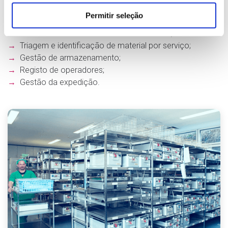
→
Contagem e controlo de qualidade por amostra
Permitir seleção
ou integral;
→
Rastreabilidade de material não conforme;
→
Triagem e identificação de material por serviço;
→
Gestão de armazenamento;
→
Registo de operadores;
→
Gestão da expedição.