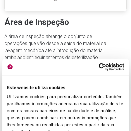
Área de Inspeção
A área de inspeção abrange o conjunto de
operações que vão desde a saída do material da
lavagem mecânica até à introdução do material
embalado em equipamentos de esterilização.
Principais funcionalidades:
→
Indicação de cargas provenientes da
descontaminação;
Este website utiliza cookies
→
Indicação de prioridades de operação;
→
Atribuição de filas de trabalho para inspecção,
Utilizamos cookies para personalizar conteúdo. Também
contagem e embalagem;
partilhamos informações acerca da sua utilização do site
→
Consulta de Instruções de inspecção e
com os nossos parceiros de publicidade e de análise,
montagem;
que as podem combinar com outras informações que
→
Configuração de prazos de validade;
lhes forneceu ou recolhidas por estes a partir da sua
→
Validação de programas de esterilização;