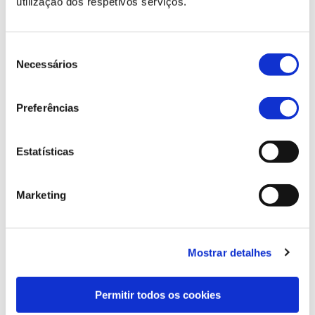
utilização dos respetivos serviços.
→
Registo de equipamentos de esterilização;
→
Registo de testes de esterilização.
Seleção
Necessários
de
consentimento
Preferências
Estatísticas
Área Estéril
Marketing
As operações de armazenamento e expedição
são efectuadas na zona estéril. Nesta etapa, o
sistema permite a realização de um controlo de
qualidade, por amostragem ou integral, e a triagem
Mostrar detalhes
de material pelos diferentes serviços internos ou
externos.
Permitir todos os cookies
Principais funcionalidades: