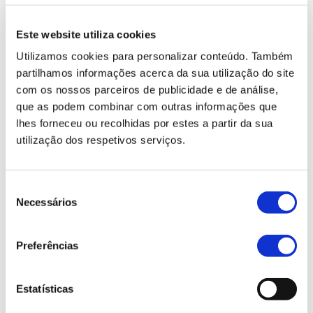
de euros que triplicou a capacidade de
produção da empresa, de 15 para 40
Este website utiliza cookies
toneladas diárias. O artigo destacou o
Utilizamos cookies para personalizar conteúdo. Também
Geslog como o sistema escolhido para
partilhamos informações acerca da sua utilização do site
gerir o armazém, os recursos humanos e
com os nossos parceiros de publicidade e de análise,
a relação com fornecedores e clientes,
que as podem combinar com outras informações que
com a app
Lift Truck
a apoiar os
lhes forneceu ou recolhidas por estes a partir da sua
operadores de empilhadores no terreno.
utilização dos respetivos serviços.
Consulte aqui o suplemento na íntegra
(PDF)
.
Seleção
Necessários
de
consentimento
Solução: ERP - Entreprise
Resource Planning
Preferências
Principais Funcionalidades:
Estatísticas
→
Clientes