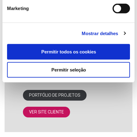
→
Fornecedores
Marketing
→
Compras
→
Vendas
→
Stocks
→
Contas correntes
Mostrar detalhes
→
Mobilidade da força de vendas
→
Mobilidade da força de entregas
Permitir todos os cookies
→
WMS – Gestão de armazém
→
Gestão de produção
→
Processos de importação e
Permitir seleção
exportação
PORTFÓLIO DE PROJETOS
VER SITE CLIENTE