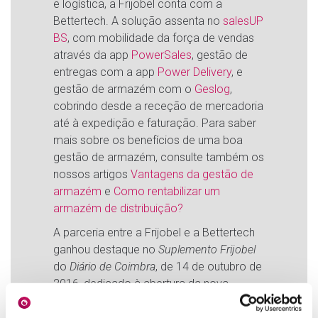
e logística, a Frijobel conta com a
Bettertech. A solução assenta no
salesUP
BS
, com mobilidade da força de vendas
através da app
PowerSales
, gestão de
entregas com a app
Power Delivery
, e
gestão de armazém com o
Geslog
,
cobrindo desde a receção de mercadoria
até à expedição e faturação. Para saber
mais sobre os benefícios de uma boa
gestão de armazém, consulte também os
nossos artigos
Vantagens da gestão de
armazém
e
Como rentabilizar um
armazém de distribuição?
A parceria entre a Frijobel e a Bettertech
ganhou destaque no
Suplemento Frijobel
do
Diário de Coimbra
, de 14 de outubro de
2016, dedicado à abertura da nova
unidade de produção da Frijobel em
Penela — um investimento de 11 milhões