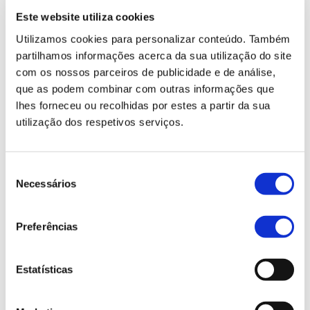
resolve estes desafios
Este website utiliza cookies
Utilizamos cookies para personalizar conteúdo. Também
Hoje em dia já podemos contar com soluções de
partilhamos informações acerca da sua utilização do site
com os nossos parceiros de publicidade e de análise,
software que ajudam a gerir o dia a dia de um
que as podem combinar com outras informações que
armazém e de toda a operação logística associada.
lhes forneceu ou recolhidas por estes a partir da sua
utilização dos respetivos serviços.
Estas ferramentas, como o
Warehouse
Management System (WMS)
ou
Sistema de
Seleção
Necessários
de
Gestão de Armazém
, gerem:
consentimento
Preferências
Stock;
Espaço;
Estatísticas
Equipamentos;