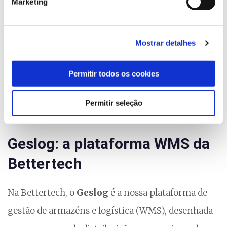
Marketing
Recursos humanos.
A implementação deste tipo de sistemas permite a
Mostrar detalhes
uma empresa reduzir custos de armazenamento, a
Permitir todos os cookies
quantidade de erros em operações, o aumento de
produtividade e outras vantagens que ajudam a
Permitir seleção
rentabilizar o negócio.
Geslog: a plataforma WMS da
Bettertech
Na Bettertech, o
Geslog
é a nossa plataforma de
gestão de armazéns e logística (WMS), desenhada