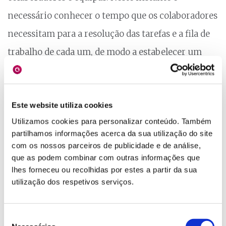
necessário conhecer o tempo que os colaboradores
necessitam para a resolução das tarefas e a fila de
trabalho de cada um, de modo a estabelecer um
escalonamento rigoroso e plausível.
Para que tal aconteça, é necessário o apoio de um
Este website utiliza cookies
sistema de informação. Este software deve ser
Utilizamos cookies para personalizar conteúdo. Também
partilhamos informações acerca da sua utilização do site
capaz de registar os tempos gastos por
com os nossos parceiros de publicidade e de análise,
colaborador em cada tarefa realizada na
que as podem combinar com outras informações que
lhes forneceu ou recolhidas por estes a partir da sua
organização, apresentar as tarefas a realizar,
utilização dos respetivos serviços.
identificando as prioridades e estar associado a um
sistema de gestão de processos ou projetos.
Seleção